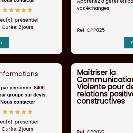
Apprenez à gérer effi
Nous contacter
vos échanges
ieu(x): présentiel
Durée: 2 jours
Ref: CPP025
n
Maîtriser la
Informations
Communicatio
Violente pour d
x par personne: 840€
relations positiv
par groupe sur devis:
constructives
Nous contacter
ieu(x): présentiel
Durée: 2 jours
Ref: CPP022