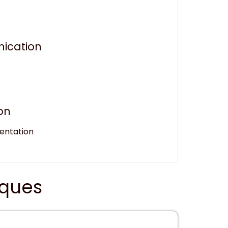
nication
on
mentation
iques