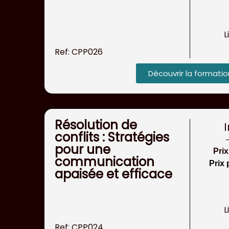
L
Ref: CPP026
Découvrir la formatio
Résolution de
conflits : Stratégies
pour une
Pri
communication
Prix 
apaisée et efficace
L
Ref: CPP024