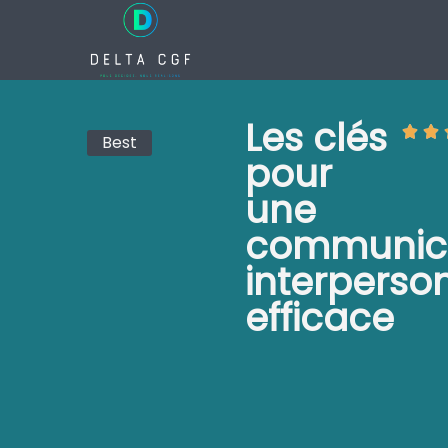
Les clés pour une communication interpe
Public
Objectifs
Programme
Pédagog
Les clés
Best
pour
une
communic
interperso
efficace