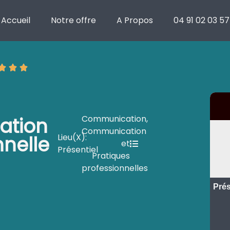
rsonnelle efficace
Accueil
Notre offre
A Propos
04 91 02 03 57
ique
Délais
Technique
Évaluation
ation
Communication
,
Communication
nnelle
Lieu(x):
et
Présentiel
Pratiques
professionnelles
Prés