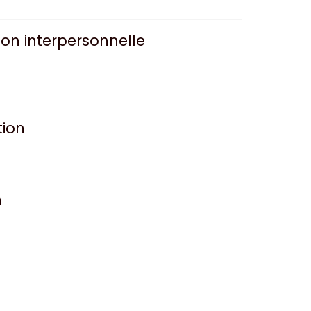
on interpersonnelle
tion
n