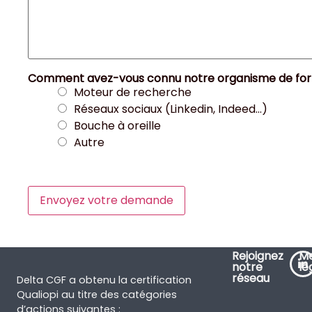
Comment avez-vous connu notre organisme de for
Moteur de recherche
Réseaux sociaux (Linkedin, Indeed...)
Bouche à oreille
Autre
Envoyez votre demande
Rejoignez
Me
notre
lé
réseau
Delta CGF a obtenu la certification
Qualiopi au titre des catégories
d’actions suivantes :