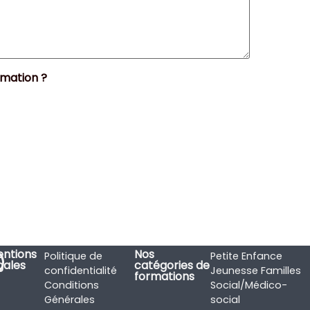
mation ?
ntions
Nos
Politique de
Petite Enfance
gales
catégories de
confidentialité
Jeunesse Familles
formations
Conditions
Social/Médico-
Générales
social