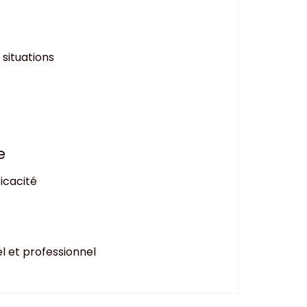
situations
e
ficacité
l et professionnel