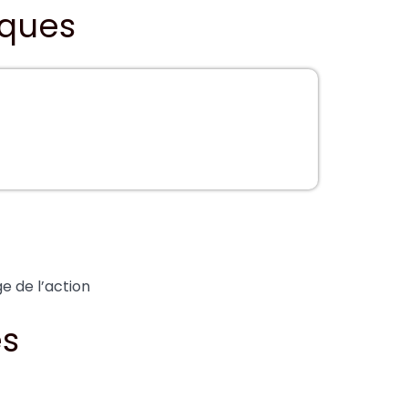
iques
 de l’action
es