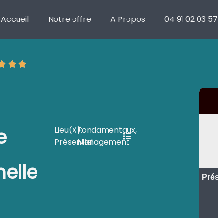
 professionnelle
Accueil
Notre offre
A Propos
04 91 02 03 57
ique
Délais
Technique
Évaluation
e
Lieu(x):
Fondamentaux
,
Présentiel
Management
nelle
Prés