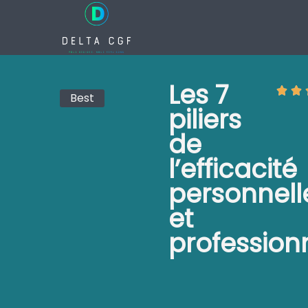
Les 7 piliers de l’efficacité personnelle et
Public
Objectifs
Programme
Pédagog
Les 7
Best
piliers
de
l’efficacité
personnell
et
profession