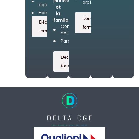
jeunesse
professionnelles
âgées
et
Handicap
la
Découvrez
famille
.
Découvrez
les
Connaissance
les
formations
formations
de l'enfant
Parentalité
Découvrez
les
formations