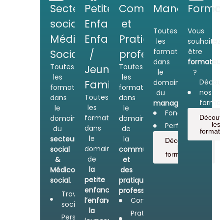
Secteur
Petite
Communication
Managemen
Forma
social
Enfance
et
Toutes
Vous
Médico-
Enfance
Pratiques
les
souhaite
formations
être
Social
/
professionnelles
dans
formateu
Toutes
Toutes
Jeunesse
le
?
les
les
Décou
Famille
domaine
formations
formations
nos
du
Toutes
dans
dans
forma
management
.
les
le
le
Fondamental
formations
domaine
domaine
Décou
le
Perfectionnem
dans
du
de
format
le
secteur
la
Découvrez
les
domaine
social
communication
formations
de
&
et
la
Médico-
des
petite
social
.
pratiques
enfance,
professionnelles
.
Travail
l’enfance,
Communication
social
la
Pratiques
Personnes